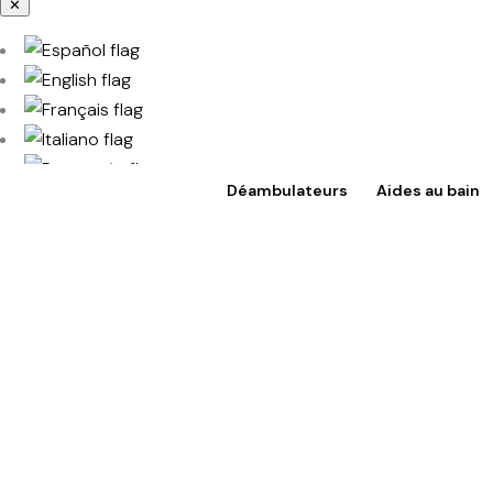
✕
Déambulateurs
Aides au bain
Accès à TotalShop