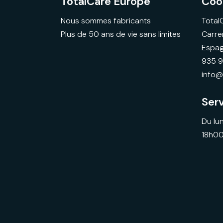
TotalCare Europe
Coo
Nous sommes fabricants
Total
Plus de 50 ans de vie sans limites
Carre
Espa
935 
info@
Serv
Du lu
18h0