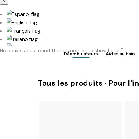
✕
No active slides found
There is nothing to show here!
Déambulateurs
Aides au bain
Accès à TotalShop
Tous les produits · Pour l’i