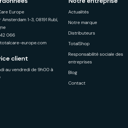
rdonnées
Notre entreprise
Care Europe
Actualités
r Amsterdam 1-3, 08191 Rubí,
Notre marque
gne
Distributeurs
942 066
totalcare-europe.com
TotalShop
Responsabilité sociale des
ice client
entreprises
ndi au vendredi de 9h00 à
Blog
0
Contact