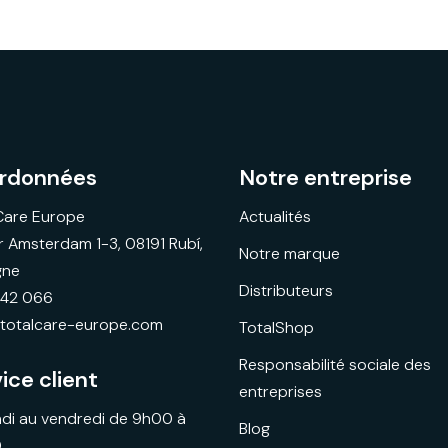
rdonnées
Notre entreprise
Care Europe
Actualités
r Amsterdam 1-3, 08191 Rubí,
Notre marque
gne
Distributeurs
942 066
totalcare-europe.com
TotalShop
Responsabilité sociale des
ice client
entreprises
ndi au vendredi de 9h00 à
Blog
0