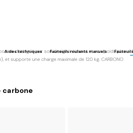
arbon se distingue par son design innovant et son poids plume.
Aides techniques
Fauteuils roulants manuels
Fauteuil
e), et supporte une charge maximale de 120 kg.
CARBONO
de carbone