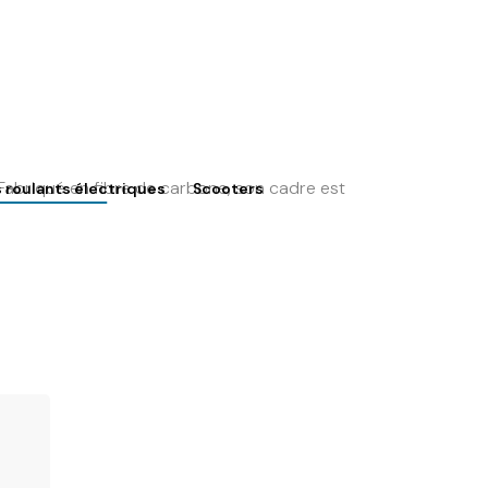
 Fabriqué en fibre de carbone, son cadre est
s roulants électriques
Scooters