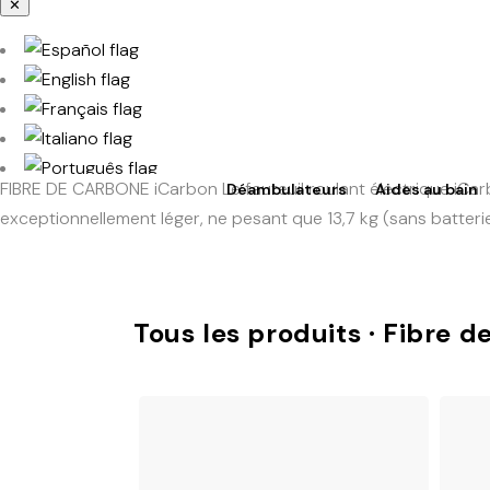
✕
FIBRE DE CARBONE
iCarbon
Le fauteuil roulant électrique iC
Déambulateurs
Aides au bain
Accès à TotalShop
exceptionnellement léger, ne pesant que 13,7 kg (sans batteri
Tous les produits · Fibre 