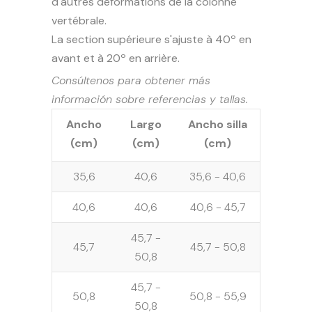
d'autres déformations de la colonne
vertébrale.
La section supérieure s'ajuste à 40º en
avant et à 20º en arrière.
Consúltenos para obtener más
información sobre referencias y tallas.
Ancho
Largo
Ancho silla
(cm)
(cm)
(cm)
35,6
40,6
35,6 - 40,6
40,6
40,6
40,6 - 45,7
45,7 -
45,7
45,7 - 50,8
50,8
45,7 -
50,8
50,8 - 55,9
50,8