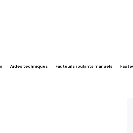
in
Aides techniques
Fauteuils roulants manuels
Fauteu