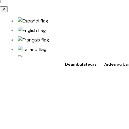
✕
Déambulateurs
Aides au ba
Accès à TotalShop