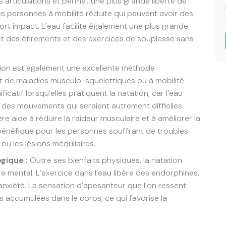
 les articulations et permet une plus grande liberté de
es personnes à mobilité réduite qui peuvent avoir des
fort impact. L’eau facilite également une plus grande
 des étirements et des exercices de souplesse sans
ion est également une excellente méthode
t de maladies musculo-squelettiques ou à mobilité
catif lorsqu’elles pratiquent la natation, car l’eau
r des mouvements qui seraient autrement difficiles
ière aide à réduire la raideur musculaire et à améliorer la
 bénéfique pour les personnes souffrant de troubles
e ou les lésions médullaires.
gique :
Outre ses bienfaits physiques, la natation
 mental. L’exercice dans l’eau libère des endorphines,
l’anxiété. La sensation d’apesanteur que l’on ressent
ns accumulées dans le corps, ce qui favorise la