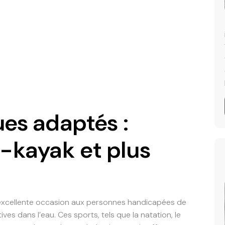
es adaptés :
-kayak et plus
excellente occasion aux personnes handicapées de
ives dans l’eau. Ces sports, tels que la natation, le