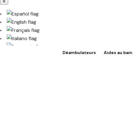
✕
Déambulateurs
Aides au bain
Accès à TotalShop