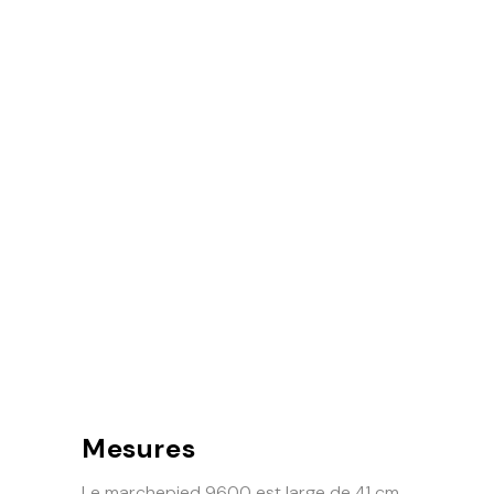
Mesures
Le marchepied 9600 est large de 41 cm,