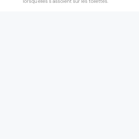
lorsqu'elles s'assoient sur les toilettes.