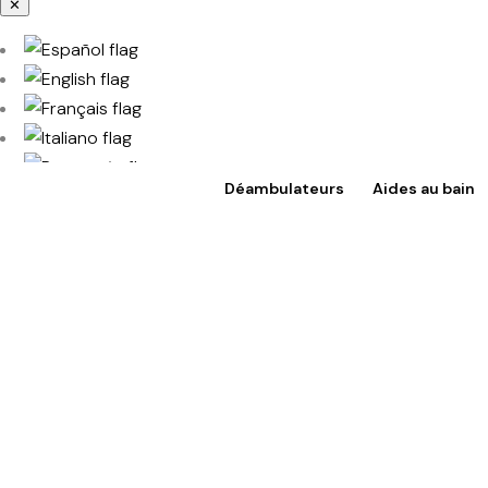
✕
Déambulateurs
Aides au bain
Accès à TotalShop