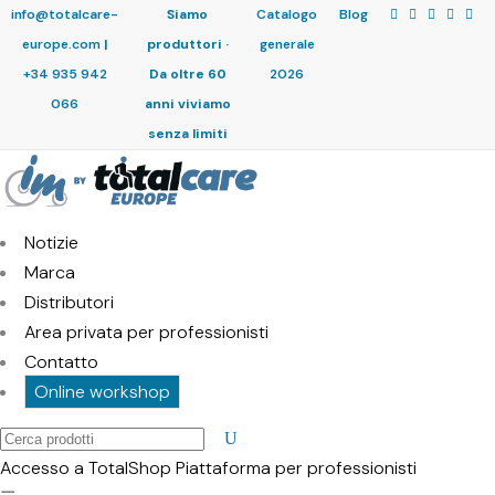
info@totalcare-
Siamo
Catalogo
Blog
europe.com
|
produttori ·
generale
+34 935 942
Da oltre 60
2026
066
anni viviamo
senza limiti
Notizie
Marca
Distributori
Area privata per professionisti
Contatto
Online workshop
Cerca
prodotti
Accesso a TotalShop
Piattaforma per professionisti