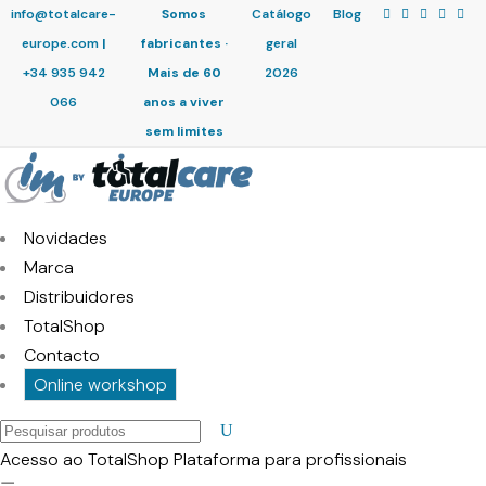
info@totalcare-
Somos
Catálogo
Blog
europe.com
|
fabricantes ·
geral
+34 935 942
Mais de 60
2026
066
anos a viver
sem limites
Novidades
Marca
Distribuidores
TotalShop
Contacto
Online workshop
Pesquisar
produtos
Acesso ao TotalShop
Plataforma para profissionais