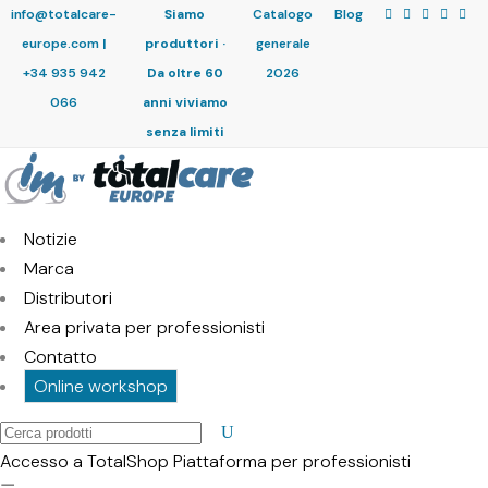
info@totalcare-
Siamo
Catalogo
Blog
europe.com
|
produttori ·
generale
+34 935 942
Da oltre 60
2026
066
anni viviamo
senza limiti
Notizie
Marca
Distributori
Area privata per professionisti
Contatto
Online workshop
Cerca
prodotti
Accesso a TotalShop
Piattaforma per professionisti