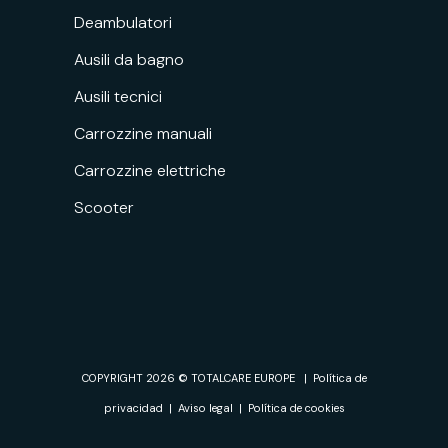
Deambulatori
Ausili da bagno
Ausili tecnici
Carrozzine manuali
Carrozzine elettriche
Scooter
Richiedi una
Trova il tuo
COPYRIGHT 2026 © TOTALCARE EUROPE |
Política de
prova
distributore
privacidad
|
Aviso legal
|
Política de cookies