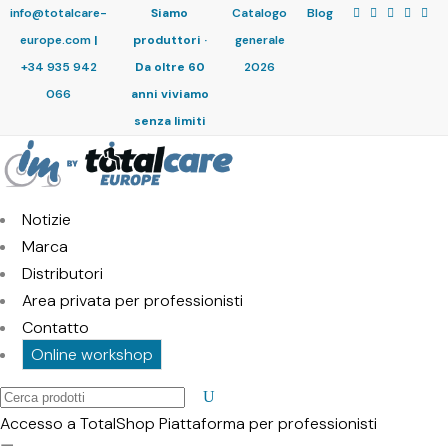
info@totalcare-
Siamo
Catalogo
Blog
europe.com
|
produttori ·
generale
+34 935 942
Da oltre 60
2026
066
anni viviamo
senza limiti
Notizie
Marca
Distributori
Area privata per professionisti
Contatto
Online workshop
Cerca
prodotti
Accesso a TotalShop
Piattaforma per professionisti