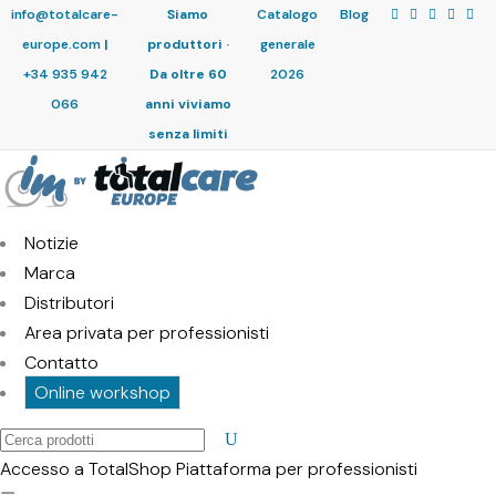
info@totalcare-
Siamo
Catalogo
Blog
europe.com
|
produttori ·
generale
+34 935 942
Da oltre 60
2026
066
anni viviamo
senza limiti
Notizie
Marca
Distributori
Area privata per professionisti
Contatto
Online workshop
Cerca
prodotti
Accesso a TotalShop
Piattaforma per professionisti