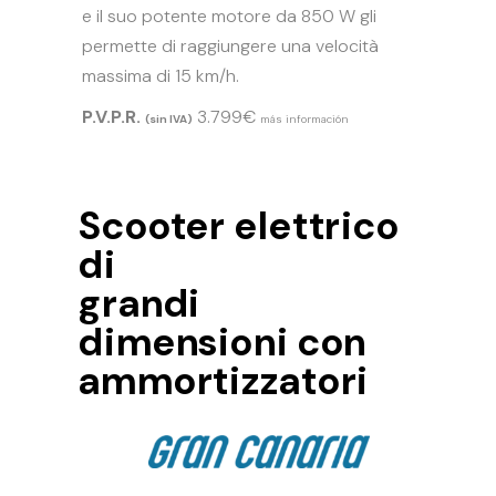
e il suo potente motore da 850 W gli
permette di raggiungere una velocità
massima di 15 km/h.
P.V.P.R.
3.799€
(sin IVA)
más información
Scooter elettrico
di
grandi
dimensioni con
ammortizzatori