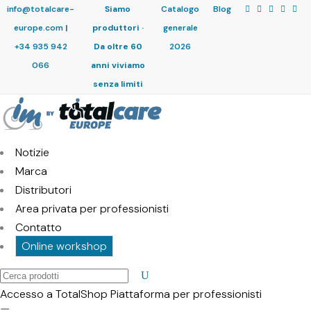
info@totalcare-
Siamo
Catalogo
Blog
europe.com
|
produttori ·
generale
+34 935 942
Da oltre 60
2026
066
anni viviamo
senza limiti
Notizie
Marca
Distributori
Area privata per professionisti
Contatto
Online workshop
Cerca
prodotti
Accesso a TotalShop
Piattaforma per professionisti