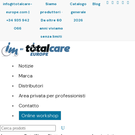
info@totalcare-
Siamo
Catalogo
Blog
europe.com
|
produttori ·
generale
+34 935 942
Da oltre 60
2026
066
anni viviamo
senza limiti
Notizie
Marca
Distributori
Area privata per professionisti
Contatto
Online workshop
Cerca