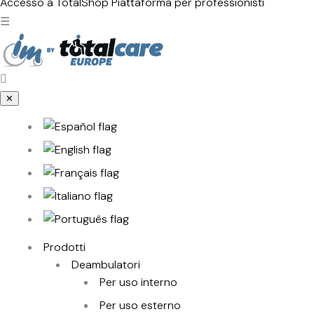
prodotti
Accesso a TotalShop
Piattaforma per professionisti
☰
✕
Prodotti
Deambulatori
Per uso interno
Per uso esterno