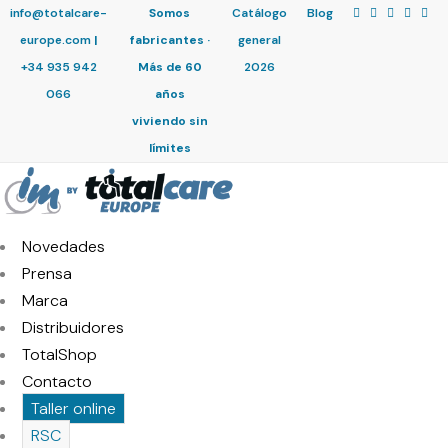
info@totalcare-
Somos
Catálogo
Blog
europe.com
|
fabricantes ·
general
+34 935 942
Más de 60
2026
066
años
viviendo sin
límites
Novedades
Prensa
Marca
Distribuidores
TotalShop
Contacto
Taller online
RSC