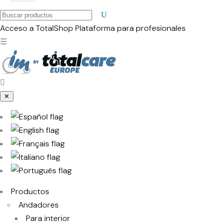
Buscar
productos
Acceso a TotalShop
Plataforma para profesionales
☰
✕
Productos
Andadores
Para interior