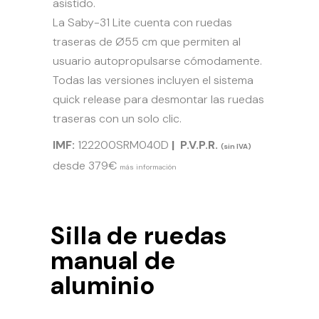
asistido.
La Saby-31 Lite cuenta con ruedas
traseras de Ø55 cm que permiten al
usuario autopropulsarse cómodamente.
Todas las versiones incluyen el sistema
quick release para desmontar las ruedas
traseras con un solo clic.
IMF:
122200SRM040D
| P.V.P.R.
(sin IVA)
desde 379€
más información
Silla de ruedas
manual de
aluminio