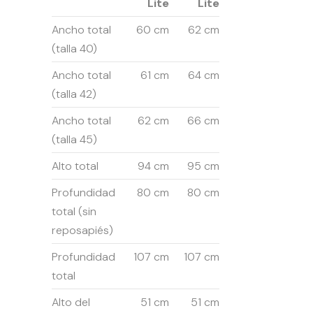
Lite
Lite
Ancho total
60 cm
62 cm
(talla 40)
Ancho total
61 cm
64 cm
(talla 42)
Ancho total
62 cm
66 cm
(talla 45)
Alto total
94 cm
95 cm
Profundidad
80 cm
80 cm
total (sin
reposapiés)
Profundidad
107 cm
107 cm
total
Alto del
51 cm
51 cm