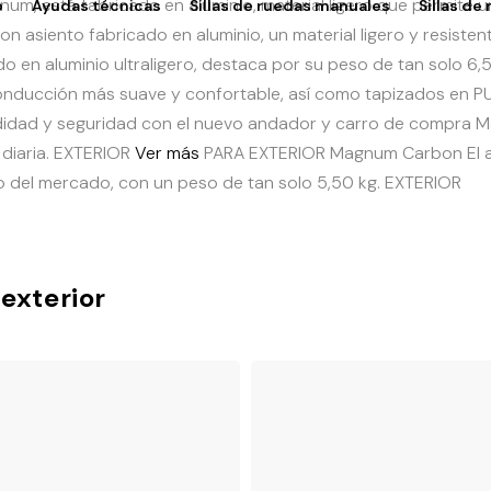
um, está fabricado en aluminio, material ligero que permite 
o
Ayudas técnicas
Sillas de ruedas manuales
Sillas de
 asiento fabricado en aluminio, un material ligero y resistente
 en aluminio ultraligero, destaca por su peso de tan solo 6,
ucción más suave y confortable, así como tapizados en PU L
idad y seguridad con el nuevo andador y carro de compra M
diaria.
EXTERIOR
Ver más
PARA EXTERIOR
Magnum Carbon
El
o del mercado, con un peso de tan solo 5,50 kg.
EXTERIOR
 exterior