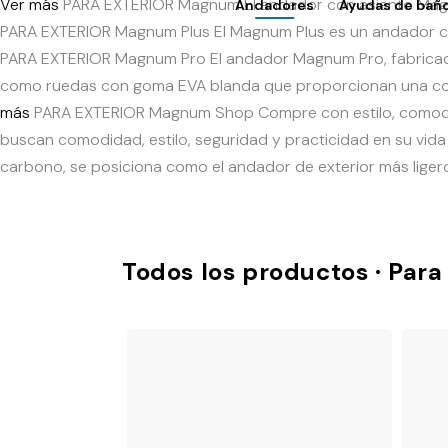
Ver más
PARA EXTERIOR
Magnum
El andador con asiento Magn
Andadores
Ayudas de bañ
Acceso a TotalShop
PARA EXTERIOR
Magnum Plus
El Magnum Plus es un andador con
PARA EXTERIOR
Magnum Pro
El andador Magnum Pro, fabricado
como ruedas con goma EVA blanda que proporcionan una cond
más
PARA EXTERIOR
Magnum Shop
Compre con estilo, comod
buscan comodidad, estilo, seguridad y practicidad en su vida 
carbono, se posiciona como el andador de exterior más liger
Todos los productos · Para