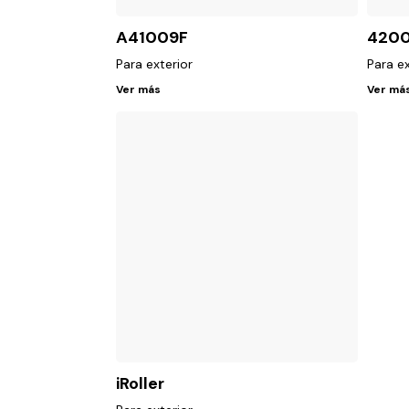
A41009F
4200
Para exterior
Para ex
Ver más
Ver má
iRoller