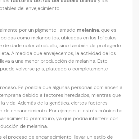
s los
factores detrás del cabello blanco
y los
otables del envejecimiento.
ipalmente por un pigmento llamado
melanina
, que es
nocidas como melanocitos, ubicadas en los folículos
 de darle color al cabello, sino también de protegerlo
leta. A medida que envejecemos, la actividad de los
lleva a una menor producción de melanina. Esto
e puede volverse gris, plateado o completamente
 proceso. Es posible que algunas personas comiencen a
 temprana debido a factores heredados, mientras que
a vida. Además de la genética, ciertos factores
 de encanecimiento. Por ejemplo, el estrés crónico ha
anecimiento prematuro, ya que podría interferir con
oducción de melanina.
l proceso de encanecimiento, llevar un estilo de