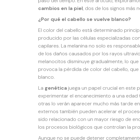
paso del tiempo. En este artículo, exploramo
cambios en la piel
, dos de los signos más n
¿Por qué el cabello se vuelve blanco?
El color del cabello está determinado princ
producido por las células especializadas co
capilares. La melanina no solo es responsable
de los daños causados por los rayos ultravio
melanocitos disminuye gradualmente, lo que 
provoca la pérdida de color del cabello, qu
blanco.
La
genética
juega un papel crucial en este
experimentar el encanecimiento a una edad
otras lo verán aparecer mucho más tarde en l
externos también pueden acelerar el proceso
sido relacionado con un mayor riesgo de enc
los procesos biológicos que controlan la pr
Aunque no se puede detener completamente e