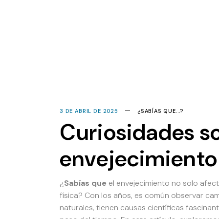
3 DE ABRIL DE 2025
¿SABÍAS QUE...?
Curiosidades so
envejecimiento
¿
Sabías que
el envejecimiento no solo afect
física? Con los años, es común observar camb
naturales, tienen causas científicas fascina