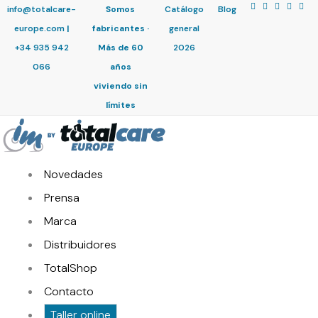
info@totalcare-
Somos
Catálogo
Blog
europe.com
|
fabricantes ·
general
+34 935 942
Más de 60
2026
066
años
viviendo sin
límites
Novedades
Prensa
Marca
Distribuidores
TotalShop
Contacto
Taller online