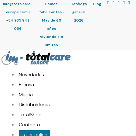
info@totalcare-
Somos
Catálogo
Blog
europe.com
|
fabricantes ·
general
+34 935 942
Más de 60
2026
066
años
viviendo sin
límites
Novedades
Prensa
Marca
Distribuidores
TotalShop
Contacto
Taller online