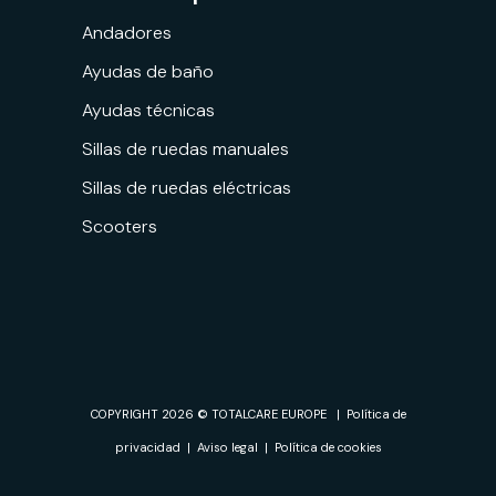
Andadores
Ayudas de baño
Ayudas técnicas
Sillas de ruedas manuales
Sillas de ruedas eléctricas
Scooters
Solicite una
Encuentre su
prueba
distribuidor
COPYRIGHT 2026 © TOTALCARE EUROPE |
Política de
privacidad
|
Aviso legal
|
Política de cookies