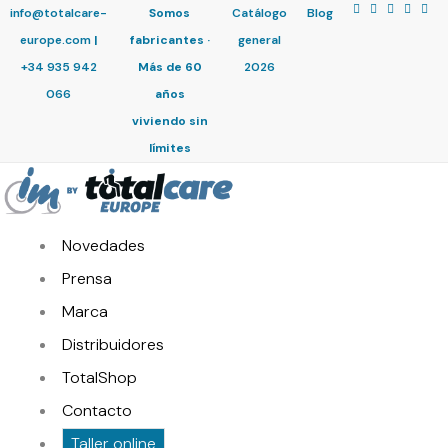
info@totalcare-
Somos
Catálogo
Blog
europe.com
|
fabricantes ·
general
+34 935 942
Más de 60
2026
066
años
viviendo sin
límites
Novedades
Prensa
Marca
Distribuidores
TotalShop
Contacto
Taller online