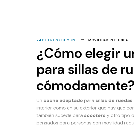
24 DE ENERO DE 2020
MOVILIDAD REDUCIDA
¿Cómo elegir u
para sillas de r
cómodamente
Un
coche adaptado
para
sillas de ruedas
interior como en su exterior que hay que co
también sucede para
scooters
y otro tipo 
pensados para personas con movilidad redu