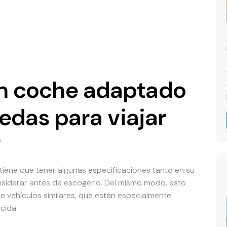
n coche adaptado
uedas para viajar
?
tiene que tener algunas especificaciones tanto en su
nsiderar antes de escogerlo. Del mismo modo, esto
de vehículos similares, que están especialmente
cida.