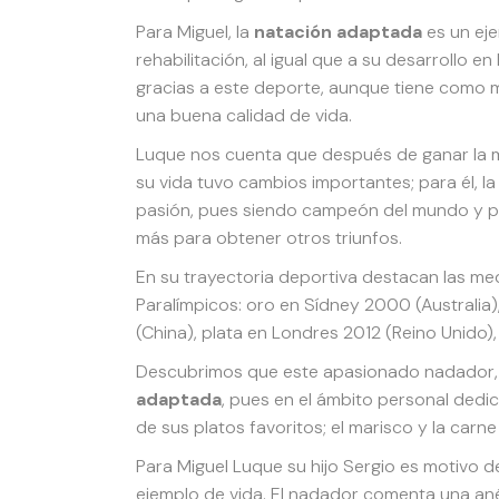
Para Miguel, la
natación adaptada
es un eje
rehabilitación, al igual que a su desarrollo e
gracias a este deporte, aunque tiene como meta
una buena calidad de vida.
Luque nos cuenta que después de ganar la m
su vida tuvo cambios importantes; para él, l
pasión, pues siendo campeón del mundo y par
más para obtener otros triunfos.
En su trayectoria deportiva destacan las me
Paralímpicos: oro en Sídney 2000 (Australia
(China), plata en Londres 2012 (Reino Unido), 
Descubrimos que este apasionado nadador, n
adaptada
, pues en el ámbito personal dedi
de sus platos favoritos; el marisco y la carne 
Para Miguel Luque su hijo Sergio es motivo d
ejemplo de vida. El nadador comenta una an