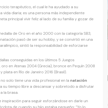
rcicio terapéutico, el cual le ha ayudado a su
n la vida diaria; es una persona más independiente
 principal vivir feliz al lado de su familia y gozar de
edalla de Oro en el año 2000 con la categoría SB3,
a natación pasó de ser su hobby, y se convirtió en una
alímpico, sintió la responsabilidad de esforzarse
dallas conseguidas en los últimos 5 Juegos
), oro en Atenas 2004 (Grecia), bronce en Pequín 2008
y plata en Río de Janeiro 2016 (Brasil).
o solo tiene una vida profesional en la
natación
ca su tiempo libre a descansar y sobretodo a disfrutar
a la brasa.
e inspiración para seguir esforzándose en darle un
écdota de cuando su hijo estaba pequeño: “Yo lo