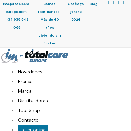
info@totalcare-
Somos
Catálogo
Blog
europe.com
|
fabricantes ·
general
+34 935 942
Más de 60
2026
066
años
viviendo sin
límites
Novedades
Prensa
Marca
Distribuidores
TotalShop
Contacto
Taller online