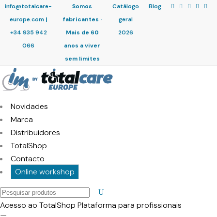
info@totalcare-
Somos
Catálogo
Blog
europe.com
|
fabricantes ·
geral
+34 935 942
Mais de 60
2026
066
anos a viver
sem limites
Novidades
Marca
Distribuidores
TotalShop
Contacto
Online workshop
Pesquisar
produtos
Acesso ao TotalShop
Plataforma para profissionais