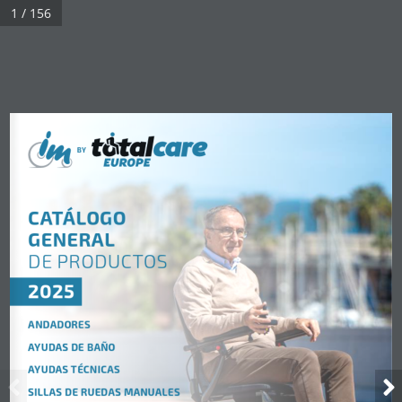
1 / 156
BY
CATÁLOGO 
GENERAL
DE
PRODUCTOS
2025
ANDADORES
AYUDAS DE BAÑO
AYUDAS TÉCNICAS
SILLAS DE RUEDAS MANUALES